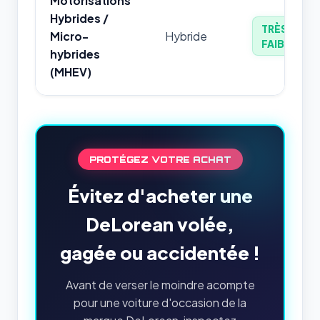
Motorisations
Hybrides /
TRÈS
Micro-
Hybride
FAIBLE
hybrides
(MHEV)
PROTÉGEZ VOTRE ACHAT
Évitez d'acheter une
DeLorean volée,
gagée ou accidentée !
Avant de verser le moindre acompte
pour une voiture d'occasion de la