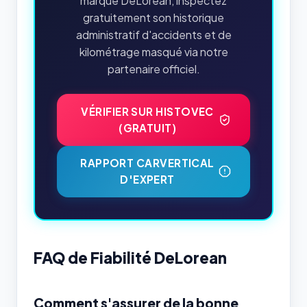
marque DeLorean, inspectez
gratuitement son historique
administratif d'accidents et de
kilométrage masqué via notre
partenaire officiel.
VÉRIFIER SUR HISTOVEC
(GRATUIT)
RAPPORT CARVERTICAL
D'EXPERT
FAQ de Fiabilité DeLorean
Comment s'assurer de la bonne