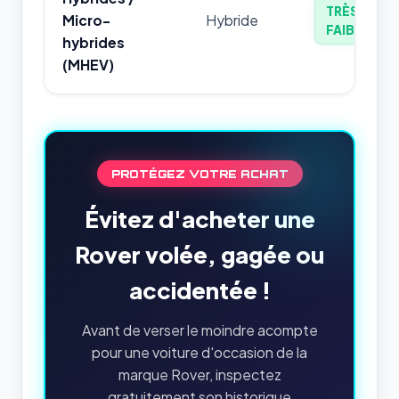
TRÈS
Micro-
Hybride
FAIBLE
hybrides
(MHEV)
PROTÉGEZ VOTRE ACHAT
Évitez d'acheter une
Rover volée, gagée ou
accidentée !
Avant de verser le moindre acompte
pour une voiture d'occasion de la
marque Rover, inspectez
gratuitement son historique