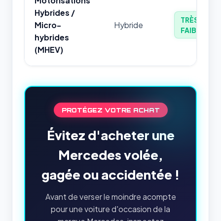
Motorisations
Hybrides /
TRÈS
Micro-
Hybride
FAIBLE
hybrides
(MHEV)
PROTÉGEZ VOTRE ACHAT
Évitez d'acheter une
Mercedes volée,
gagée ou accidentée !
Avant de verser le moindre acompte
pour une voiture d'occasion de la