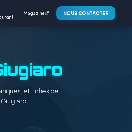
Magazine
NOUS CONTACTER
burant
iugiaro
niques, et fiches de
 Giugiaro.