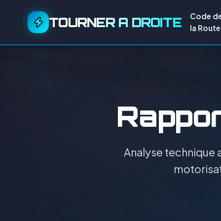
Code d
TOURNER A DROITE
la Route
Rapport
Analyse technique a
motorisat