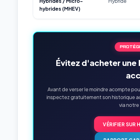
Hybrides / Micro-
Hybride
hybrides (MHEV)
PROTÉG
Évitez d'acheter une
acc
Avant de verser le moindre acompte pou
inspectez gratuitement son historique a
via notre
VÉRIFIER SUR 