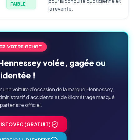
pour la conduite quotidienne et
FAIBLE
la revente.
EZ VOTRE ACHAT
 Hennessey volée, gagée ou
identée !
r une voiture d'occasion de la marque Hennessey,
dministratif d'accidents et de kilométrage masqué
 partenaire officiel.
HISTOVEC (GRATUIT)