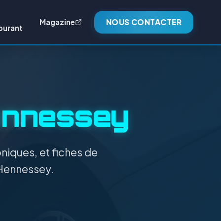
Magazine
NOUS CONTACTER
burant
nnessey
niques, et fiches de
 Hennessey.