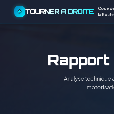
Code d
TOURNER A DROITE
la Route
Rapport d
Analyse technique a
motorisati