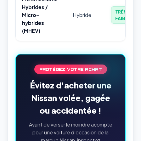
Hybrides /
TRÈS
Micro-
Hybride
FAIBLE
hybrides
(MHEV)
PROTÉGEZ VOTRE ACHAT
Évitez d'acheter une
Nissan volée, gagée
ou accidentée !
Avant de verser le moindre acompte
pour une voiture d'occasion de la
marque Nissan, inspectez