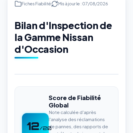
Fiches Fiabilité
Mis à jour le : 07/08/2026
Bilan d'Inspection de
la Gamme Nissan
d'Occasion
Score de Fiabilité
Global
Note calculée d'après
l'analyse des réclamations
12
de pannes, des rapports de
/20