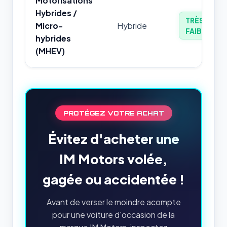
Motorisations
Hybrides /
TRÈS
Micro-
Hybride
FAIBLE
hybrides
(MHEV)
PROTÉGEZ VOTRE ACHAT
Évitez d'acheter une
IM Motors volée,
gagée ou accidentée !
Avant de verser le moindre acompte
pour une voiture d'occasion de la