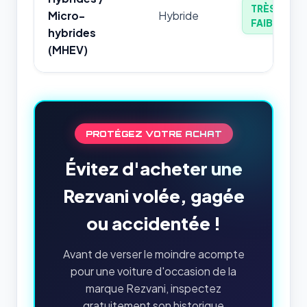
TRÈS
Micro-
Hybride
FAIBLE
hybrides
(MHEV)
PROTÉGEZ VOTRE ACHAT
Évitez d'acheter une
Rezvani volée, gagée
ou accidentée !
Avant de verser le moindre acompte
pour une voiture d'occasion de la
marque Rezvani, inspectez
gratuitement son historique