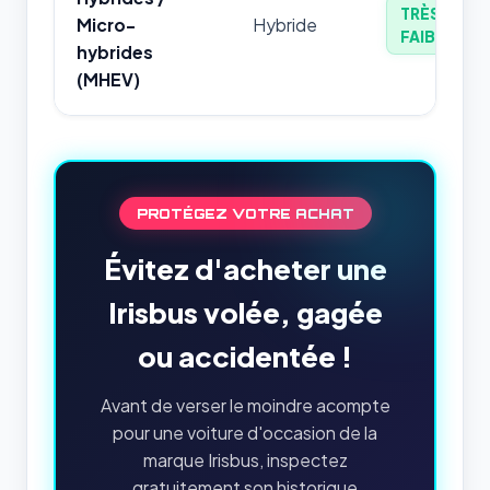
TRÈS
Micro-
Hybride
FAIBLE
hybrides
(MHEV)
PROTÉGEZ VOTRE ACHAT
Évitez d'acheter une
Irisbus volée, gagée
ou accidentée !
Avant de verser le moindre acompte
pour une voiture d'occasion de la
marque Irisbus, inspectez
gratuitement son historique