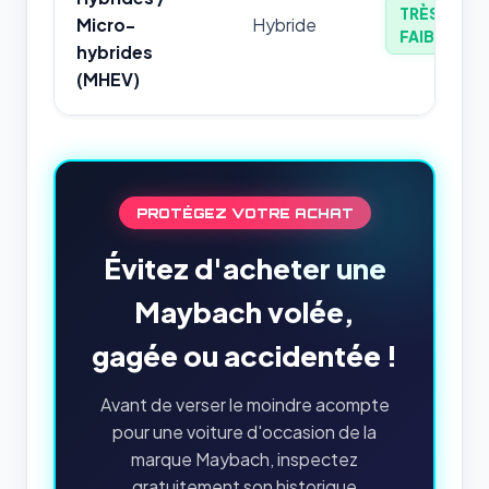
TRÈS
Micro-
Hybride
FAIBLE
hybrides
(MHEV)
PROTÉGEZ VOTRE ACHAT
Évitez d'acheter une
Maybach volée,
gagée ou accidentée !
Avant de verser le moindre acompte
pour une voiture d'occasion de la
marque Maybach, inspectez
gratuitement son historique