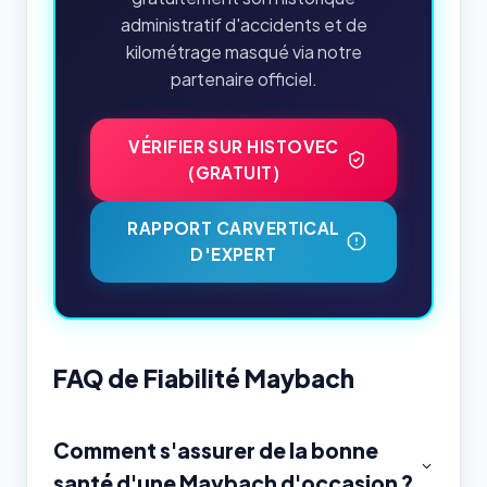
administratif d'accidents et de
kilométrage masqué via notre
partenaire officiel.
VÉRIFIER SUR HISTOVEC
(GRATUIT)
RAPPORT CARVERTICAL
D'EXPERT
FAQ de Fiabilité Maybach
Comment s'assurer de la bonne
santé d'une Maybach d'occasion ?