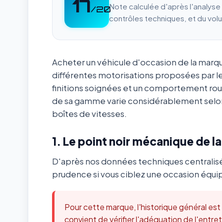
17
Note calculée d'après l'analys
/20
contrôles techniques, et du vol
Acheter un véhicule d'occasion de la mar
différentes motorisations proposées par l
finitions soignées et un comportement ro
de sa gamme varie considérablement selon
boîtes de vitesses.
1. Le point noir mécanique de l
D'après nos données techniques centralis
prudence si vous ciblez une occasion équip
Pour cette marque, l'historique général es
convient de vérifier l'adéquation de l'ent