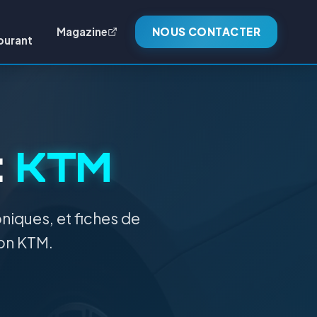
Magazine
NOUS CONTACTER
burant
:
KTM
niques, et fiches de
ion KTM.