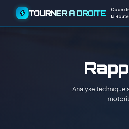
Code d
TOURNER A DROITE
la Route
Rappo
Analyse technique a
motoris