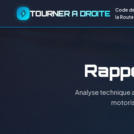
Code d
TOURNER A DROITE
la Route
Rappo
Analyse technique a
motoris