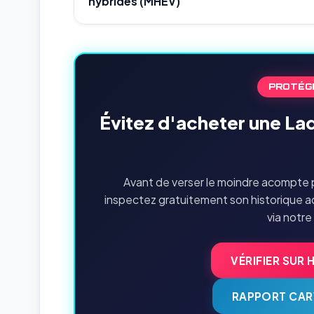
hybrides (MHEV)
PROTÉG
Évitez d'acheter une La
Avant de verser le moindre acompte p
inspectez gratuitement son historique a
via notre
VÉRIFIER SUR 
RAPPORT CAR