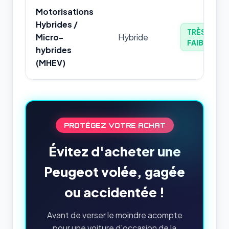
Motorisations
Hybrides /
TRÈS
Micro-
Hybride
FAIBLE
hybrides
(MHEV)
PROTÉGEZ VOTRE ACHAT
Évitez d'acheter une
Peugeot volée, gagée
ou accidentée !
Avant de verser le moindre acompte
pour une voiture d'occasion de la