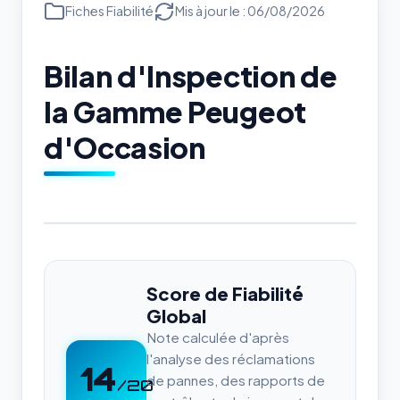
Fiches Fiabilité
Mis à jour le : 06/08/2026
Bilan d'Inspection de
la Gamme Peugeot
d'Occasion
Score de Fiabilité
Global
Note calculée d'après
l'analyse des réclamations
14
de pannes, des rapports de
/20