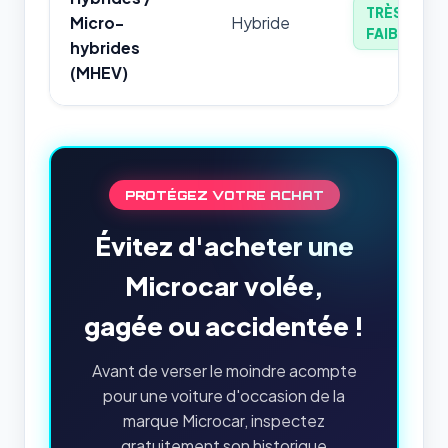
TRÈS
Micro-
Hybride
FAIBLE
hybrides
(MHEV)
PROTÉGEZ VOTRE ACHAT
Évitez d'acheter une
Microcar volée,
gagée ou accidentée !
Avant de verser le moindre acompte
pour une voiture d'occasion de la
marque Microcar, inspectez
gratuitement son historique