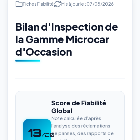
Fiches Fiabilité
Mis à jour le : 07/08/2026
Bilan d'Inspection de
la Gamme Microcar
d'Occasion
Score de Fiabilité
Global
Note calculée d'après
l'analyse des réclamations
13
de pannes, des rapports de
/20