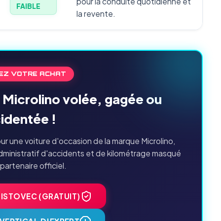
pour la conduite quotidienne et
FAIBLE
la revente.
EZ VOTRE ACHAT
 Microlino volée, gagée ou
identée !
r une voiture d'occasion de la marque Microlino,
dministratif d'accidents et de kilométrage masqué
 partenaire officiel.
HISTOVEC (GRATUIT)