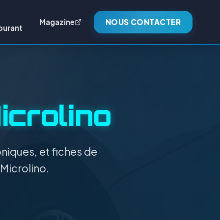
Magazine
NOUS CONTACTER
burant
icrolino
niques, et fiches de
 Microlino.