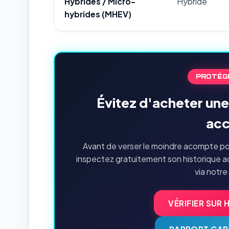
Hybrides / Micro-
Hybride
hybrides (MHEV)
PROTÉG
Évitez d'acheter une
acc
Avant de verser le moindre acompte pou
inspectez gratuitement son historique a
via notre
VÉRIFIER SUR 