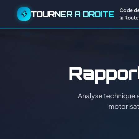
Code d
TOURNER A DROITE
la Route
Rapport
Analyse technique a
motorisati