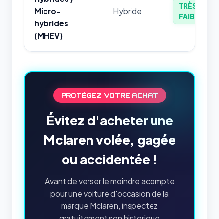
TRÈS
Micro-
Hybride
FAIBLE
hybrides
(MHEV)
PROTÉGEZ VOTRE ACHAT
Évitez d'acheter une
Mclaren volée, gagée
ou accidentée !
Avant de verser le moindre acompte
pour une voiture d'occasion de la
marque Mclaren, inspectez
gratuitement son historique