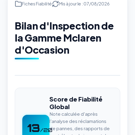
Fiches Fiabilité
Mis à jour le : 07/08/2026
Bilan d'Inspection de
la Gamme Mclaren
d'Occasion
Score de Fiabilité
Global
Note calculée d'après
l'analyse des réclamations
13
de pannes, des rapports de
/20