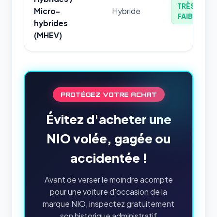
TRÈS
Micro-
Hybride
FAIBLE
hybrides
(MHEV)
PROTÉGEZ VOTRE ACHAT
Évitez d'acheter une
NIO volée, gagée ou
accidentée !
Avant de verser le moindre acompte
pour une voiture d'occasion de la
marque NIO, inspectez gratuitement
son historique administratif