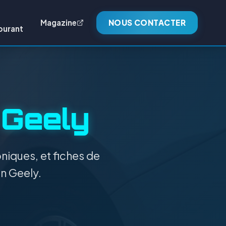
Magazine
NOUS CONTACTER
burant
:
Geely
niques, et fiches de
on Geely.