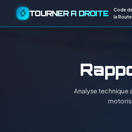
Code d
TOURNER A DROITE
la Route
Rappor
Analyse technique a
motorisa