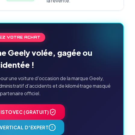
la revente.
EZ VOTRE ACHAT
ne Geely volée, gagée ou
identée !
our une voiture d'occasion de la marque Geely,
dministratif d'accidents et de kilométrage masqué
 partenaire officiel.
HISTOVEC (GRATUIT)
VERTICAL D'EXPERT