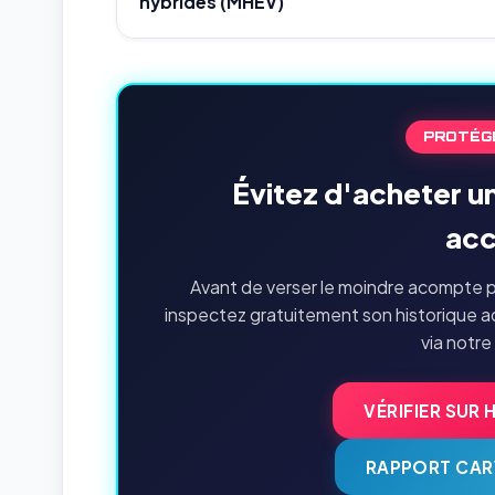
hybrides (MHEV)
PROTÉG
Évitez d'acheter u
acc
Avant de verser le moindre acompte p
inspectez gratuitement son historique a
via notre
VÉRIFIER SUR 
RAPPORT CAR