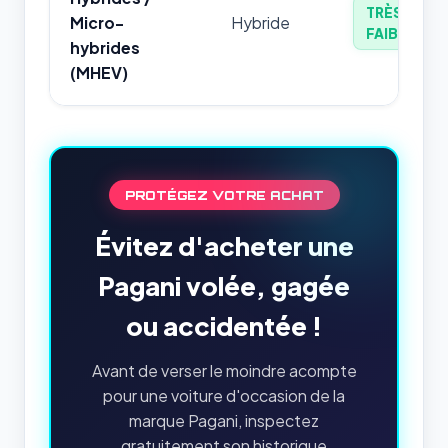
TRÈS
Micro-
Hybride
FAIBLE
hybrides
(MHEV)
PROTÉGEZ VOTRE ACHAT
Évitez d'acheter une
Pagani volée, gagée
ou accidentée !
Avant de verser le moindre acompte
pour une voiture d'occasion de la
marque Pagani, inspectez
gratuitement son historique