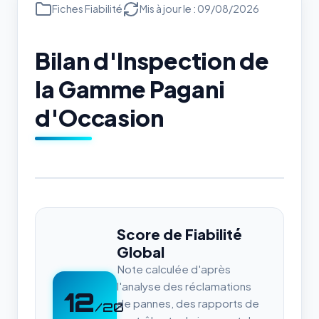
Fiches Fiabilité
Mis à jour le : 09/08/2026
Bilan d'Inspection de
la Gamme Pagani
d'Occasion
Score de Fiabilité
Global
Note calculée d'après
l'analyse des réclamations
12
de pannes, des rapports de
/20