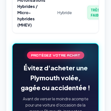
Motorisations
Hybrides /
TRÈS
Micro-
Hybride
FAIBLE
hybrides
(MHEV)
PROTÉGEZ VOTRE ACHAT
Évitez d'acheter une
Plymouth volée,
gagée ou accidentée !
Avant de verser le moindre acompte
pour une voiture d'occasion de la