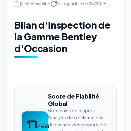
Fiches Fiabilité
Mis à jour le : 07/08/2026
Bilan d'Inspection de
la Gamme Bentley
d'Occasion
Score de Fiabilité
Global
Note calculée d'après
l'analyse des réclamations
17
de pannes, des rapports de
/20