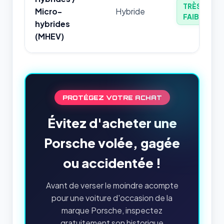
TRÈS
Micro-
Hybride
FAIBLE
hybrides
(MHEV)
PROTÉGEZ VOTRE ACHAT
Évitez d'acheter une
Porsche volée, gagée
ou accidentée !
Avant de verser le moindre acompte
pour une voiture d'occasion de la
marque Porsche, inspectez
gratuitement son historique