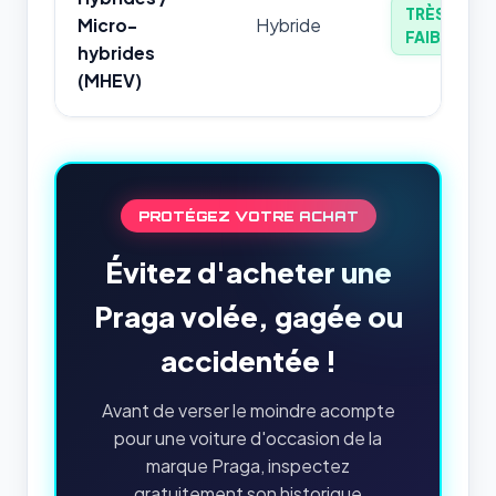
TRÈS
Micro-
Hybride
FAIBLE
hybrides
(MHEV)
PROTÉGEZ VOTRE ACHAT
Évitez d'acheter une
Praga volée, gagée ou
accidentée !
Avant de verser le moindre acompte
pour une voiture d'occasion de la
marque Praga, inspectez
gratuitement son historique