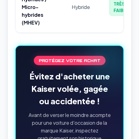
TRÈS
Micro-
Hybride
FAIBLE
hybrides
(MHEV)
PROTÉGEZ VOTRE ACHAT
Évitez d'acheter une
Kaiser volée, gagée
ou accidentée !
Avant de verser le moindre acompte
pour une voiture d'occasion de la
marque Kaiser, inspectez
gratuitement son historique