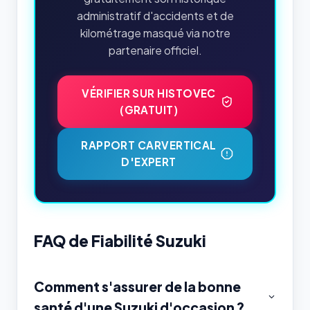
administratif d'accidents et de
kilométrage masqué via notre
partenaire officiel.
VÉRIFIER SUR HISTOVEC
(GRATUIT)
RAPPORT CARVERTICAL
D'EXPERT
FAQ de Fiabilité Suzuki
Comment s'assurer de la bonne
santé d'une Suzuki d'occasion ?