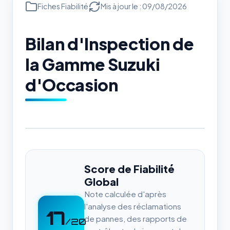
Fiches Fiabilité
Mis à jour le : 09/08/2026
Bilan d'Inspection de
la Gamme Suzuki
d'Occasion
Score de Fiabilité
Global
Note calculée d'après
l'analyse des réclamations
17
de pannes, des rapports de
/20