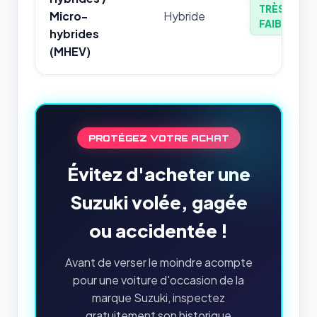
TRÈS
Micro-
Hybride
FAIBLE
hybrides
(MHEV)
PROTÉGEZ VOTRE ACHAT
Évitez d'acheter une
Suzuki volée, gagée
ou accidentée !
Avant de verser le moindre acompte
pour une voiture d'occasion de la
marque Suzuki, inspectez
gratuitement son historique