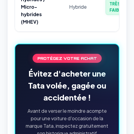
TRÈS
Micro-
Hybride
FAIBLE
hybrides
(MHEV)
PROTÉGEZ VOTRE ACHAT
Évitez d'acheter une
Tata volée, gagée ou
accidentée !
Avant de verser le moindre acompte
pour une voiture d'occasion de la
marque Tata, inspectez gratuitement
son historique administratif