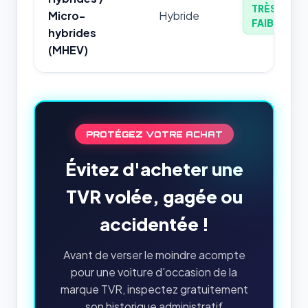
TRÈS
Micro-
Hybride
FAIBLE
hybrides
(MHEV)
PROTÉGEZ VOTRE ACHAT
Évitez d'acheter une
TVR volée, gagée ou
accidentée !
Avant de verser le moindre acompte
pour une voiture d'occasion de la
marque TVR, inspectez gratuitement
son historique administratif