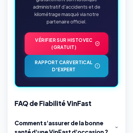
administratif d'accidents et de
kilométrage masqué via notre
partenaire officiel.
VÉRIFIER SUR HISTOVEC
(GRATUIT)
RAPPORT CARVERTICAL
D'EXPERT
FAQ de Fiabilité VinFast
Comment s'assurer de la bonne
santé d'une VinFast d'occasion ?