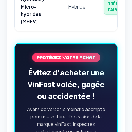
TRÈS
Micro-
Hybride
FAIBLE
hybrides
(MHEV)
PROTÉGEZ VOTRE ACHAT
Évitez d'acheter une
VinFast volée, gagée
ou accidentée !
Avant de verser le moindre acompte
pour une voiture d'occasion de la
marque VinFast, inspectez
gratuitement son historique