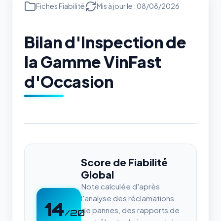
Fiches Fiabilité
Mis à jour le : 08/08/2026
Bilan d'Inspection de
la Gamme VinFast
d'Occasion
Score de Fiabilité
Global
Note calculée d'après
l'analyse des réclamations
14
de pannes, des rapports de
/20