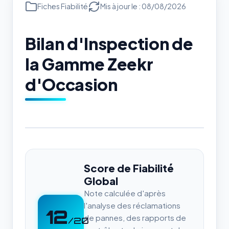
Fiches Fiabilité
Mis à jour le : 08/08/2026
Bilan d'Inspection de
la Gamme Zeekr
d'Occasion
Score de Fiabilité
Global
Note calculée d'après
l'analyse des réclamations
12
de pannes, des rapports de
/20