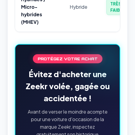
TRÈS
Micro-
Hybride
FAIBLE
hybrides
(MHEV)
PROTÉGEZ VOTRE ACHAT
Évitez d'acheter une
Zeekr volée, gagée ou
accidentée !
Avant de verser le moindre acompte
pour une voiture d'occasion de la
marque Zeekr, inspectez
gratuitement son historique