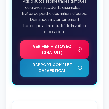
Vols d'autos, kilométrages trafiqués
ou graves accidents dissimulés...
Évitez de perdre des milliers d'euros.
Demandez instantanément
l'historique administratif de la voiture
d'occasion.
VÉRIFIER HISTOVEC
(GRATUIT)
RAPPORT COMPLET
CARVERTICAL