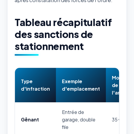
après constatation des forces de l'ordre.
Tableau récapitulatif
des sanctions de
stationnement
Montant
Type
Exemple
de
d'infraction
d'emplacement
l'amend
Entrée de
Gênant
garage, double
35 €
file