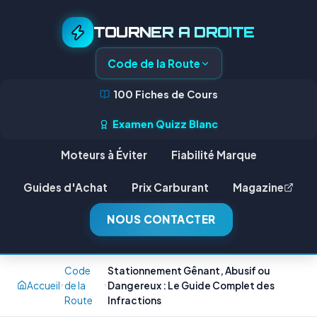
TOURNER A DROITE
Code de la Route
100 Fiches de Cours
Examen Quizz Blanc
Moteurs à Éviter
Fiabilité Marque
Guides d'Achat
Prix Carburant
Magazine
NOUS CONTACTER
Code
Stationnement Gênant, Abusif ou
Accueil
de la
Dangereux : Le Guide Complet des
Route
Infractions