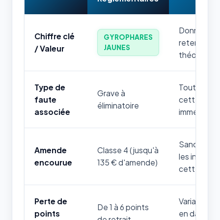
Donnée num
Chiffre clé
GYROPHARES
retenir par
JAUNES
/ Valeur
théorique.
Type de
Toute mauv
Grave à
faute
cette règle
éliminatoire
associée
immédiatem
Sanction fi
Amende
Classe 4 (jusqu'à
les infrac
encourue
135 € d'amende)
cette thém
Perte de
Variable sel
De 1 à 6 points
points
en danger d
de retrait