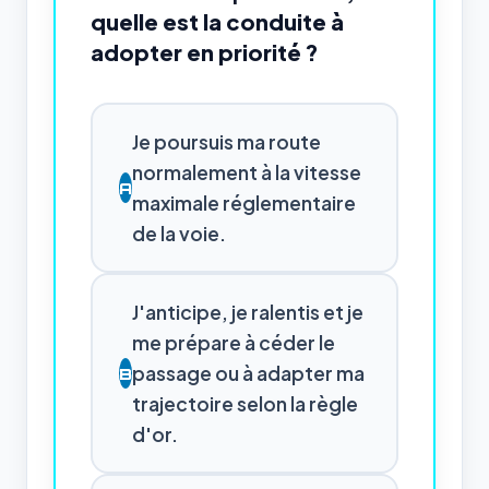
quelle est la conduite à
adopter en priorité ?
Je poursuis ma route
normalement à la vitesse
A
maximale réglementaire
de la voie.
J'anticipe, je ralentis et je
me prépare à céder le
passage ou à adapter ma
B
trajectoire selon la règle
d'or.