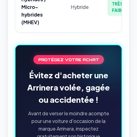
TRÈS
Micro-
Hybride
FAIBLE
hybrides
(MHEV)
PROTÉGEZ VOTRE ACHAT
Évitez d'acheter une
Arrinera volée, gagée
ou accidentée !
Avant de verser le moindre acompte
pour une voiture d'occasion de la
marque Arrinera, inspectez
gratuitement son historique