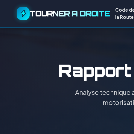
Code d
TOURNER A DROITE
la Route
Rapport 
Analyse technique a
motorisati