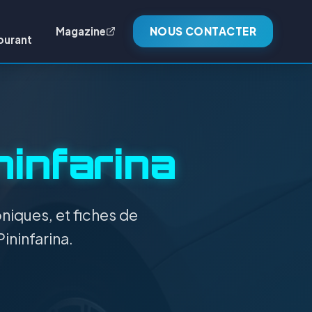
Magazine
NOUS CONTACTER
burant
ninfarina
niques, et fiches de
ininfarina.