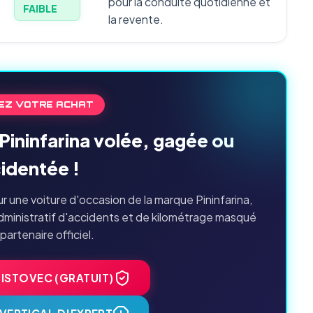
pour la conduite quotidienne et
FAIBLE
la revente.
EZ VOTRE ACHAT
Pininfarina volée, gagée ou
identée !
 une voiture d'occasion de la marque Pininfarina,
dministratif d'accidents et de kilométrage masqué
 partenaire officiel.
HISTOVEC (GRATUIT)