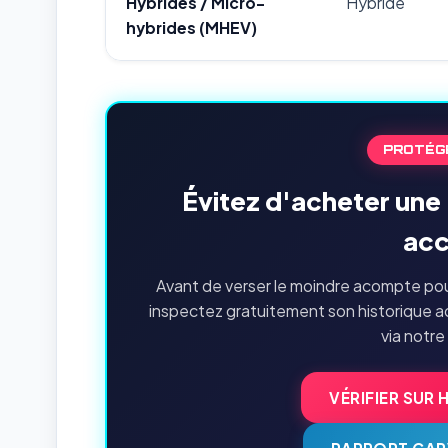
Hybrides / Micro-
Hybride
hybrides (MHEV)
PROTÉG
Évitez d'acheter une 
acc
Avant de verser le moindre acompte pour
inspectez gratuitement son historique a
via notre
VÉRIFIER SUR 