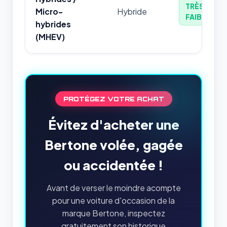
TRÈS
Micro-
Hybride
FAIBLE
hybrides
(MHEV)
PROTÉGEZ VOTRE ACHAT
Évitez d'acheter une
Bertone volée, gagée
ou accidentée !
Avant de verser le moindre acompte
pour une voiture d'occasion de la
marque Bertone, inspectez
gratuitement son historique