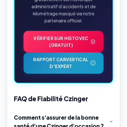
administratif d'accidents et de
kilométrage masqué via notre
partenaire officiel.
VÉRIFIER SUR HISTOVEC
(GRATUIT)
RAPPORT CARVERTICAL
D'EXPERT
FAQ de Fiabilité Czinger
Comment s'assurer de la bonne
santé d'une Czinger d'occasion ?