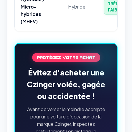
TRÈS
Micro-
Hybride
FAIBLE
hybrides
(MHEV)
PROTÉGEZ VOTRE ACHAT
Évitez d'acheter une
Czinger volée, gagée
ou accidentée !
Avant de verser le moindre acompte
pour une voiture d'occasion de la
marque Czinger, inspectez
gratuitement son historique