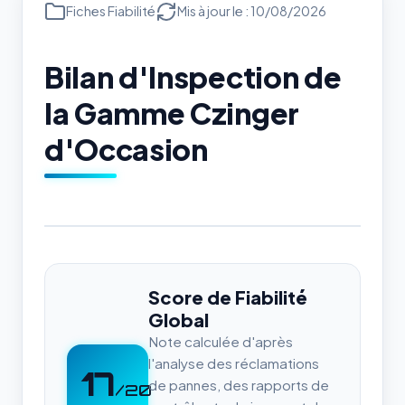
Fiches Fiabilité
Mis à jour le : 10/08/2026
Bilan d'Inspection de
la Gamme Czinger
d'Occasion
Score de Fiabilité
Global
Note calculée d'après
l'analyse des réclamations
17
de pannes, des rapports de
/20