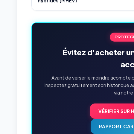
hybrides (MHEV)
PROTÉG
Évitez d'acheter un
acc
Avant de verser le moindre acompte po
inspectez gratuitement son historique a
via notre
VÉRIFIER SUR 
RAPPORT CAR