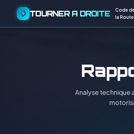
Code d
TOURNER A DROITE
la Route
Rappor
Analyse technique a
motorisa