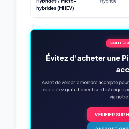
Hybrides / Micro-
Hybride
hybrides (MHEV)
PROTÉG
Évitez d'acheter une 
acc
Avant de verser le moindre acompte pour 
inspectez gratuitement son historique a
via notre
VÉRIFIER SUR 