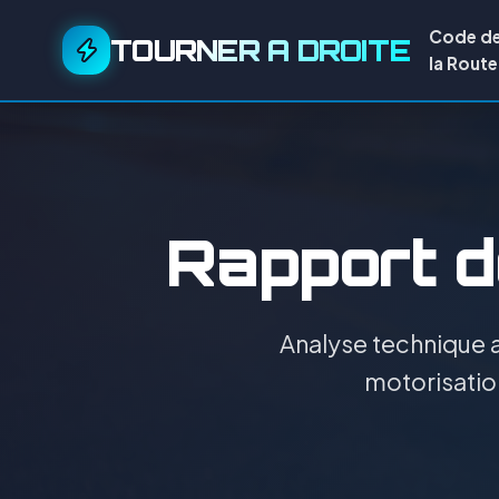
Code d
TOURNER A DROITE
la Route
Rapport de
Analyse technique a
motorisation