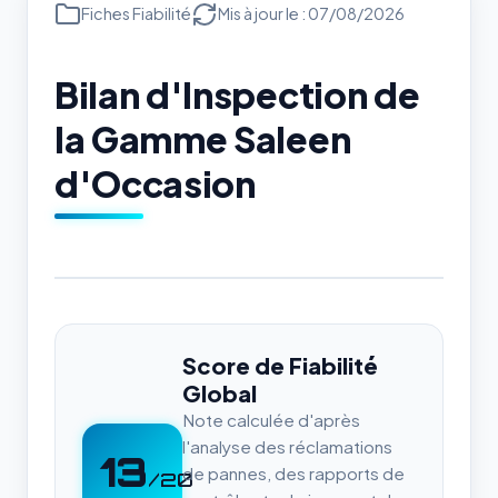
Fiches Fiabilité
Mis à jour le : 07/08/2026
Bilan d'Inspection de
la Gamme Saleen
d'Occasion
Score de Fiabilité
Global
Note calculée d'après
l'analyse des réclamations
13
de pannes, des rapports de
/20