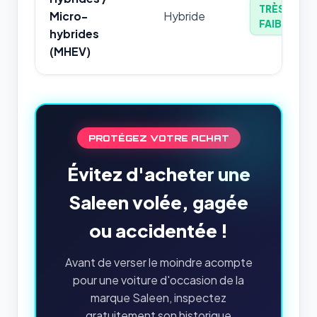
TRÈS
Micro-
Hybride
FAIBLE
hybrides
(MHEV)
PROTÉGEZ VOTRE ACHAT
Évitez d'acheter une
Saleen volée, gagée
ou accidentée !
Avant de verser le moindre acompte
pour une voiture d'occasion de la
marque Saleen, inspectez
gratuitement son historique